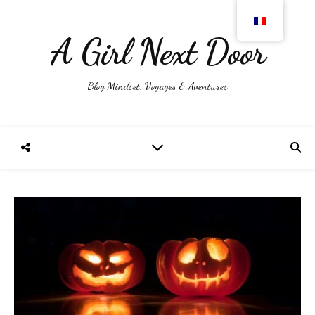
A Girl Next Door
Blog Mindset, Voyages & Aventures