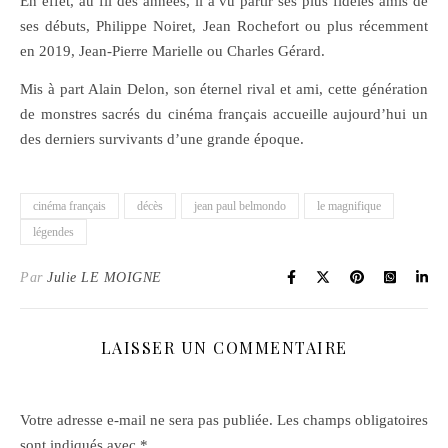
En effet, au fil des années, il a vu partir ses plus fidèles amis de
ses débuts, Philippe Noiret, Jean Rochefort ou plus récemment
en 2019, Jean-Pierre Marielle ou Charles Gérard.
Mis à part Alain Delon, son éternel rival et ami, cette génération
de monstres sacrés du cinéma français accueille aujourd’hui un
des derniers survivants d’une grande époque.
cinéma français
décès
jean paul belmondo
le magnifique
légendes
Par
Julie LE MOIGNE
LAISSER UN COMMENTAIRE
Votre adresse e-mail ne sera pas publiée.
Les champs obligatoires
sont indiqués avec
*