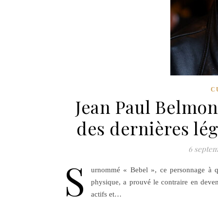
C
Jean Paul Belmon
des dernières lé
6 septem
S
urnommé « Bebel », ce personnage à qui
physique, a prouvé le contraire en deve
actifs et…