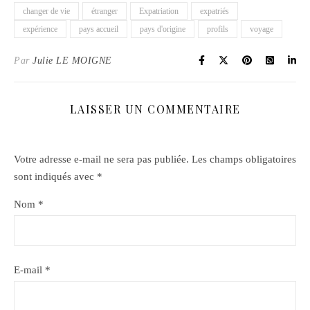
changer de vie
étranger
Expatriation
expatriés
expérience
pays accueil
pays d'origine
profils
voyage
Par
Julie LE MOIGNE
LAISSER UN COMMENTAIRE
Votre adresse e-mail ne sera pas publiée.
Les champs obligatoires
sont indiqués avec
*
Nom
*
E-mail
*