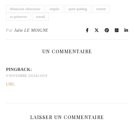
démission silencieuse
emploi
quiet quitting
remote
se préserver
travail
Par
Julie LE MOIGNE
UN COMMENTAIRE
PINGBACK:
9 NOVEMBRE 2024À11H19
URL
LAISSER UN COMMENTAIRE