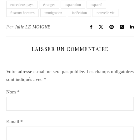
entre deux pays
étranger
expatration
expatrié
fuseaux horaires
immigration
indécision
nouvelle vie
Par
Julie LE MOIGNE
LAISSER UN COMMENTAIRE
Votre adresse e-mail ne sera pas publiée.
Les champs obligatoires
sont indiqués avec
*
Nom
*
E-mail
*