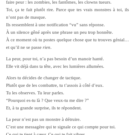
faire peur : les zombies, les fantômes, les clowns tueurs.
Toi, ça te fait plutôt rire. Parce que tes vrais monstres à toi, ils
n’ont pas de masque.
Ils ressemblent à une notification “vu” sans réponse.
À un silence gêné après une phrase un peu trop honnête.
À ce moment où tu postes quelque chose que tu trouves génial…
et qu’il ne se passe
rien
.
La peur, pour toi, n’a pas besoin d’un manoir hanté.
Elle vit déjà dans ta tête, avec les lumières allumées.
Alors tu décides de changer de tactique.
Plutôt que de les combattre, tu t’assois à côté d’eux.
Tu les observes. Tu leur parles.
“Pourquoi es-tu là ? Que veux-tu me dire ?”
Et, à ta grande surprise, ils te répondent.
La peur n’est pas un monstre à détruire.
C’est une messagère qui te signale ce qui compte pour toi.
Ce qui te tient à cœur. Ce qui te fait vibrer.