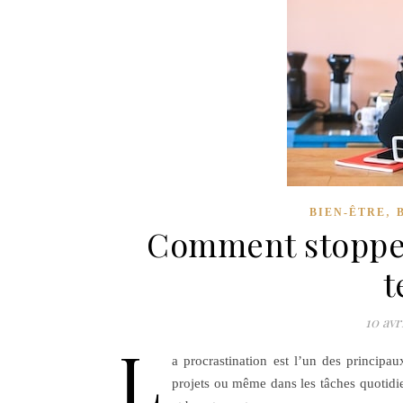
,
BIEN-ÊTRE
Comment stopper 
t
10 avr
L
a procrastination est l’un des principau
projets ou même dans les tâches quotidie